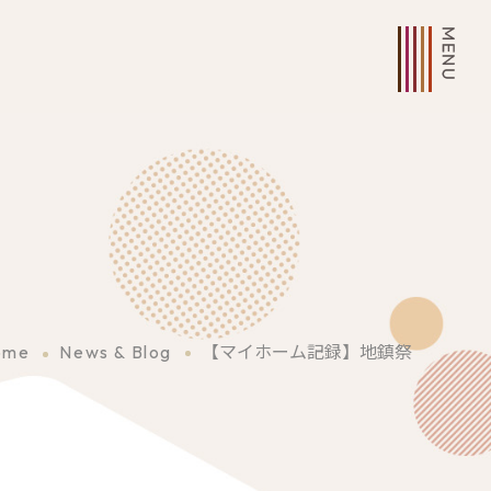
【マイホーム記録】地鎮祭
ome
News & Blog