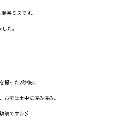
も順番ミスです。
ました。
を撮った2秒後に
、お酒は土中に浸み浸み。
鎮祭です☆彡