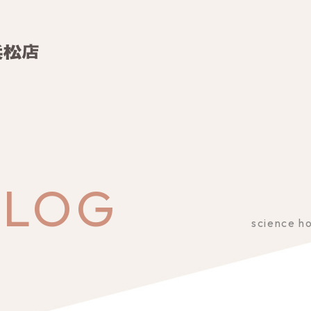
BLOG
science h