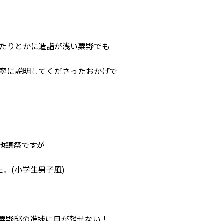
たりとかに造詣が浅い粟野でも
寧に説明してくださったおかげで
地鎮祭ですが
。(小学生男子風)
粟野邸の進捗に目が離せない！