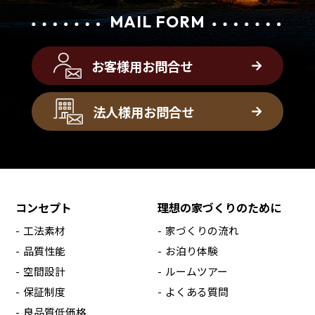
MAIL FORM
お客様用お問合せ
法人様用お問合せ
コンセプト
理想の家づくりのために
工法素材
家づくりの流れ
品質性能
お泊り体験
空間設計
ルームツアー
保証制度
よくある質問
良品質低価格