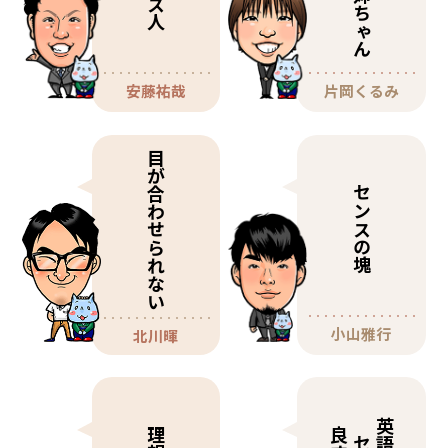
安藤祐哉
片岡くるみ
目が合わせられない
センスの塊
小山雅行
北川暉