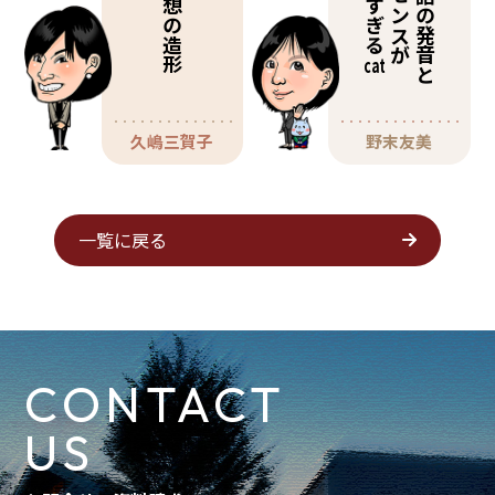
英語の発音と
理想の造形
良すぎる
センスが
cat
久嶋三賀子
野末友美
一覧に戻る
CONTACT
US