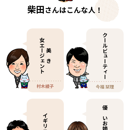
柴田
さんはこんな人！
クールビューティー
女エージェント
美しき
村木綾子
今福 栞理
優しいお姉ちゃん
イギリス人